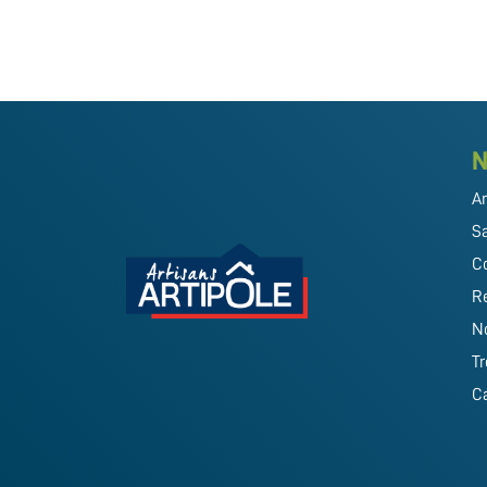
N
Ar
Sa
C
R
No
Tr
C