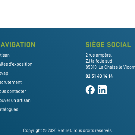
AVIGATION
SIÈGE SOCIAL
tisan
2 rue ampère,
Z.I la folie sud
lles d'exposition
85310, La Chaize le Vico
ovap
02 51 40 14 14
ecrutement
us contacter
ouver un artisan
atalogues
Copyright © 2020
Retiret
. Tous droits réservés.